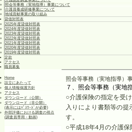
照会等事務（実地指導）事業について
介護員養成研修事業について
地域貢献事業の取り組み
貸借対照表
2025年度貸借対照表
2024年度貸借対照表
2023年度貸借対照表
2022年度貸借対照表
2021年度貸借対照表
2020年度貸借対照表
2019年度貸借対照表
定款
アクセス
職員募集
Home
照会等事務（実地指導）
設立にあたって
７、
照会等事務（実地
個人情報保護方針
アクセス
○介護保険の指定を受
ダウンロード（公開）
ダウンロード（非公開）
入りにより書類等の提
(表示にはﾊﾟｽﾜｰﾄﾞが必要)
外部評価における調査の視点
す。
(調査員専用・動画)
○平成18年4月の介護