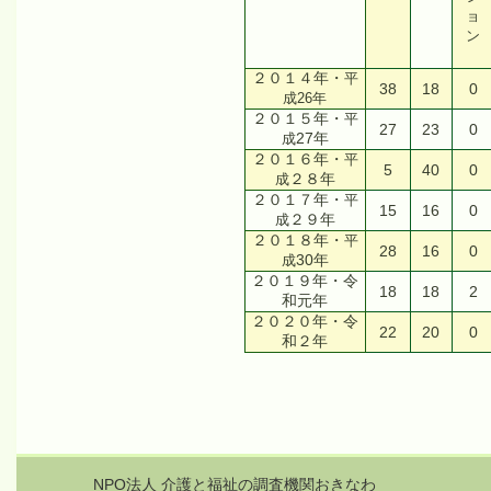
ョ
ン
２０１４年・
平
38
18
0
成26年
２０１５年・
平
27
23
0
27年
成
２０１６年・
平
5
40
0
２８年
成
２０１７年・
平
15
16
0
２９年
成
２０１８年・
平
28
16
0
30年
成
２０１９年・令
18
18
2
和元年
２０２０年・令
22
20
0
和２年
NPO法人 介護と福祉の調査機関おきなわ