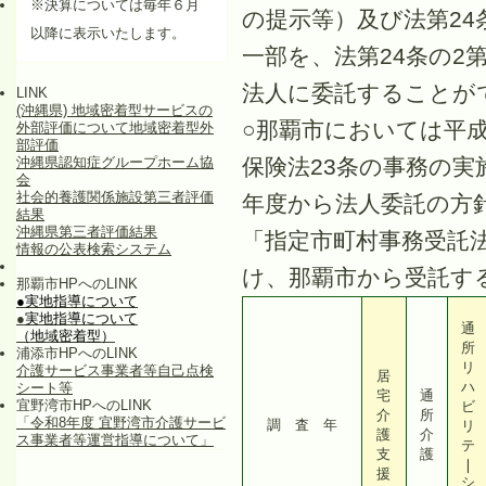
※決算については毎年６月
の提示等）及び法第2
以降に表示いたします。
一部を、法第24条の2
法人に委託することが
LINK
(沖縄県) 地域密着型サービスの
○那覇市においては平成
外部評価について地域密着型外
部評価
沖縄県認知症グループホーム協
保険法23条の事務の実
会
社会的養護関係施設第三者評価
年度から法人委託の方
結果
沖縄県第三者評価結果
「指定市町村事務受託
情報の公表検索システム
け、那覇市から受託す
那覇市HPへのLINK
●実地指導について
●
実地指導について
通
（地域密着型）
所
浦添市HPへのLINK
リ
介護サービス事業者等自己点検
居
ハ
シート等
宅
通
宜野湾市HPへのLINK
ビ
介
所
「令和8年度 宜野湾市介護サービ
調
査
年
リ
護
介
ス事業者等運営指導について」
テ
支
護
❘
援
シ