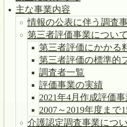
ビ
主な事業内容
ゲ
ー
情報の公表に伴う調査
シ
第三者評価事業につい
ョ
ン
第三者評価にかかる
第三者評価の標準的
調査者一覧
評価事業の実績
2021年4月作成評価
2007～2019年度
介護認定調査事業につ