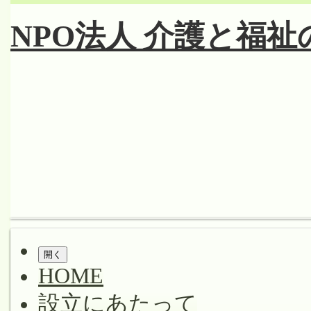
コ
ン
NPO法人 介護と福
テ
ン
ツ
へ
ス
キ
ッ
プ
Shrunk
Expand
メ
イ
開く
HOME
ン
ナ
設立にあたって