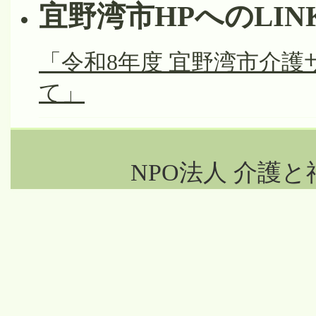
宜野湾市HPへのLIN
「令和8年度 宜野湾市介
て」
NPO法人 介護と福