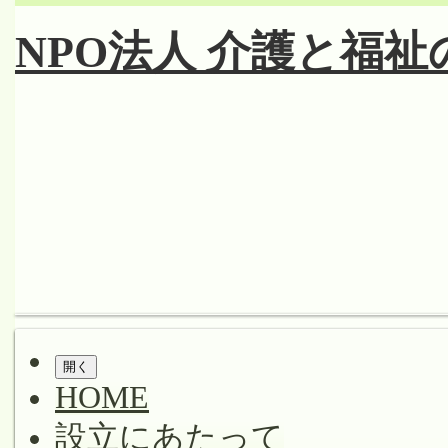
コ
ン
NPO法人 介護と福
テ
ン
ツ
へ
ス
キ
ッ
プ
Shrunk
Expand
メ
イ
開く
HOME
ン
ナ
設立にあたって