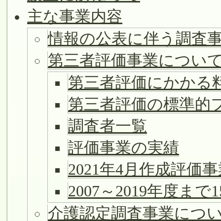
ビ
主な事業内容
ゲ
ー
情報の公表に伴う調査
シ
第三者評価事業につい
ョ
ン
第三者評価にかかる
第三者評価の標準的
調査者一覧
評価事業の実績
2021年4月作成評価
2007～2019年度
介護認定調査事業につ